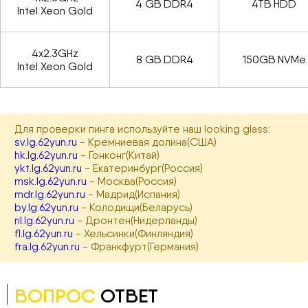
4 GB DDR4
4TB HDD
Intel Xeon Gold
4x2.3GHz
8 GB DDR4
150GB NVMe
Intel Xeon Gold
Для проверки пинга используйте наш looking glass:
sv.lg.62yun.ru
- Кремниевая долина(США)
hk.lg.62yun.ru
- Гонконг(Китай)
ykt.lg.62yun.ru
- Екатеринбург(Россия)
msk.lg.62yun.ru
- Москва(Россия)
mdr.lg.62yun.ru
- Мадрид(Испания)
by.lg.62yun.ru
- Колодищи(Беларусь)
nl.lg.62yun.ru
- Дронтен(Нидерланды)
fl.lg.62yun.ru
- Хельсинки(Финляндия)
fra.lg.62yun.ru
- Франкфурт(Германия)
ВОПРОС
ОТВЕТ