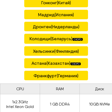
Гонконг(Китай)
Мадрид(Испания)
Дронтен(Нидерланды)
Колодищи(Беларусь)
СКОРО
Хельсинки(Финляндия)
Астана(Казахстан)
СКОРО
Франкфурт(Германия)
CPU
RAM
Диск
1x2.3GHz
1 GB DDR4
10GB NVMe
Intel Xeon Gold